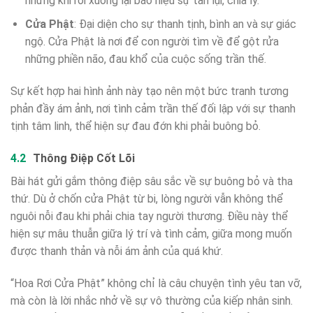
nhưng khi rơi xuống lại báo hiệu sự tàn lụi, chia ly.
Cửa Phật
: Đại diện cho sự thanh tịnh, bình an và sự giác
ngộ. Cửa Phật là nơi để con người tìm về để gột rửa
những phiền não, đau khổ của cuộc sống trần thế.
Sự kết hợp hai hình ảnh này tạo nên một bức tranh tương
phản đầy ám ảnh, nơi tình cảm trần thế đối lập với sự thanh
tịnh tâm linh, thể hiện sự đau đớn khi phải buông bỏ.
Thông Điệp Cốt Lõi
Bài hát gửi gắm thông điệp sâu sắc về sự buông bỏ và tha
thứ. Dù ở chốn cửa Phật từ bi, lòng người vẫn không thể
nguôi nỗi đau khi phải chia tay người thương. Điều này thể
hiện sự mâu thuẫn giữa lý trí và tình cảm, giữa mong muốn
được thanh thản và nỗi ám ảnh của quá khứ.
“Hoa Rơi Cửa Phật” không chỉ là câu chuyện tình yêu tan vỡ,
mà còn là lời nhắc nhở về sự vô thường của kiếp nhân sinh.