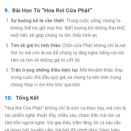
Bài Học Từ “Hoa Rơi Cửa Phật”
Sự buông bỏ là cần thiết
: Trong cuộc sống, chúng ta
không thể níu giữ mọi thứ. Biết buông bỏ những đau khổ,
nuối tiếc sẽ giúp chúng ta tìm thấy bình an.
Tìm về giá trị tinh thần
: Chốn cửa Phật không chỉ là nơi
thờ tự mà còn là nơi để chúng ta lắng nghe tiếng nói nội
tâm và tìm về những giá trị cốt lõi.
Trân trọng những điều hiện tại
: Mỗi khoảnh khắc đẹp
trong cuộc đời đều quý giá, và chúng ta nên trân trọng
chúng thay vì ôm khư khư quá khứ.
Tổng Kết
“Hoa Rơi Cửa Phật” không chỉ là một ca khúc hay, mà còn là
tác phẩm nghệ thuật đầy chiều sâu, chạm đến trái tim và
tâm hồn người nghe. Với giai điệu trầm lắng, lời ca sâu sắc
và giọng hát truyền cảm, bài hát đã chinh phục hàng triệu