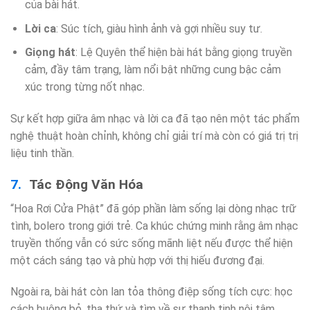
của bài hát.
Lời ca
: Súc tích, giàu hình ảnh và gợi nhiều suy tư.
Giọng hát
: Lệ Quyên thể hiện bài hát bằng giọng truyền
cảm, đầy tâm trạng, làm nổi bật những cung bậc cảm
xúc trong từng nốt nhạc.
Sự kết hợp giữa âm nhạc và lời ca đã tạo nên một tác phẩm
nghệ thuật hoàn chỉnh, không chỉ giải trí mà còn có giá trị trị
liệu tinh thần.
Tác Động Văn Hóa
“Hoa Rơi Cửa Phật” đã góp phần làm sống lại dòng nhạc trữ
tình, bolero trong giới trẻ. Ca khúc chứng minh rằng âm nhạc
truyền thống vẫn có sức sống mãnh liệt nếu được thể hiện
một cách sáng tạo và phù hợp với thị hiếu đương đại.
Ngoài ra, bài hát còn lan tỏa thông điệp sống tích cực: học
cách buông bỏ, tha thứ và tìm về sự thanh tịnh nội tâm.