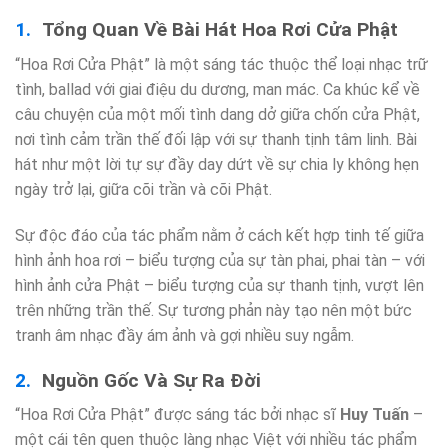
Tổng Quan Về Bài Hát Hoa Rơi Cửa Phật
“Hoa Rơi Cửa Phật” là một sáng tác thuộc thể loại nhạc trữ
tình, ballad với giai điệu du dương, man mác. Ca khúc kể về
câu chuyện của một mối tình dang dở giữa chốn cửa Phật,
nơi tình cảm trần thế đối lập với sự thanh tịnh tâm linh. Bài
hát như một lời tự sự đầy day dứt về sự chia ly không hẹn
ngày trở lại, giữa cõi trần và cõi Phật.
Sự độc đáo của tác phẩm nằm ở cách kết hợp tinh tế giữa
hình ảnh hoa rơi – biểu tượng của sự tàn phai, phai tàn – với
hình ảnh cửa Phật – biểu tượng của sự thanh tịnh, vượt lên
trên những trần thế. Sự tương phản này tạo nên một bức
tranh âm nhạc đầy ám ảnh và gợi nhiều suy ngẫm.
Nguồn Gốc Và Sự Ra Đời
“Hoa Rơi Cửa Phật” được sáng tác bởi nhạc sĩ
Huy Tuấn
–
một cái tên quen thuộc làng nhạc Việt với nhiều tác phẩm