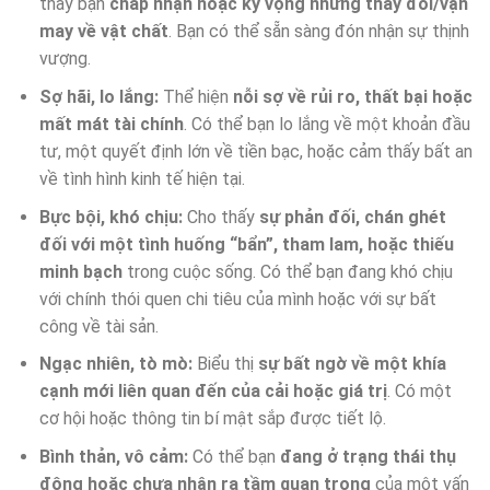
thấy bạn
chấp nhận hoặc kỳ vọng những thay đổi/vận
may về vật chất
. Bạn có thể sẵn sàng đón nhận sự thịnh
vượng.
Sợ hãi, lo lắng:
Thể hiện
nỗi sợ về rủi ro, thất bại hoặc
mất mát tài chính
. Có thể bạn lo lắng về một khoản đầu
tư, một quyết định lớn về tiền bạc, hoặc cảm thấy bất an
về tình hình kinh tế hiện tại.
Bực bội, khó chịu:
Cho thấy
sự phản đối, chán ghét
đối với một tình huống “bẩn”, tham lam, hoặc thiếu
minh bạch
trong cuộc sống. Có thể bạn đang khó chịu
với chính thói quen chi tiêu của mình hoặc với sự bất
công về tài sản.
Ngạc nhiên, tò mò:
Biểu thị
sự bất ngờ về một khía
cạnh mới liên quan đến của cải hoặc giá trị
. Có một
cơ hội hoặc thông tin bí mật sắp được tiết lộ.
Bình thản, vô cảm:
Có thể bạn
đang ở trạng thái thụ
động hoặc chưa nhận ra tầm quan trọng
của một vấn