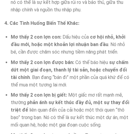
nó có thể là sự kết hợp giữa rủi ro và bảo thủ, giữa thu
nhập chính và nguồn thu nhập phụ.
4. Các Tình Huống Biến Thế Khác:
Mơ thấy 2 con lợn con:
Dấu hiệu của
cơ hội nhỏ, khởi
đầu mới, hoặc một khoản lợi nhuận ban đầu
. Nó nhỏ
bé, cần được chăm sóc nhưng tiềm năng phát triển.
Mơ thấy 2 con lợn được bán:
Có thể báo hiệu
sự chấm
dứt một giai đoạn, thanh lý tài sản, hoặc chuyển đổi
tài chính
. Bạn đang “bán đi” một phần của quá khứ để có
thể mua một tương lai mới.
Mơ thấy 2 con lợn bị giết:
Một giấc mơ rất mạnh mẽ,
thường
phản ánh sự kết thúc đầy đủ, một sự thay đổi
triệt để
liên quan đến của cải hoặc một thói quen “thô
bạo” trong bạn. Nó có thể là sự kết thúc một dự án, một
mối quan hệ, hoặc một giai đoạn cuộc sống.