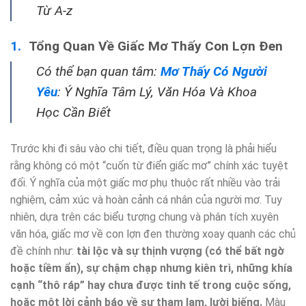
Từ A-z
Tổng Quan Về Giấc Mơ Thấy Con Lợn Đen
Có thể bạn quan tâm:
Mơ Thấy Có Người
Yêu
: Ý Nghĩa Tâm Lý, Văn Hóa Và Khoa
Học Cần Biết
Trước khi đi sâu vào chi tiết, điều quan trọng là phải hiểu
rằng không có một “cuốn từ điển giấc mơ” chính xác tuyệt
đối. Ý nghĩa của một giấc mơ phụ thuộc rất nhiều vào trải
nghiệm, cảm xúc và hoàn cảnh cá nhân của người mơ. Tuy
nhiên, dựa trên các biểu tượng chung và phân tích xuyên
văn hóa, giấc mơ về con lợn đen thường xoay quanh các chủ
đề chính như:
tài lộc và sự thịnh vượng (có thể bất ngờ
hoặc tiềm ẩn), sự chậm chạp nhưng kiên trì, những khía
cạnh “thô ráp” hay chưa được tinh tế trong cuộc sống,
hoặc một lời cảnh báo về sự tham lam, lười biếng.
Màu