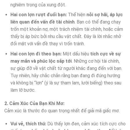
nghiêm trọng của xung đột.
Hai con lợn rượt đuổi bạn:
Thể hiện
nỗi sợ hãi, áp lực
liên quan đến vấn đề tài chính
. Bạn có thể đang chạy
trốn một khoản nợ, một trách nhiệm tài chính, hoặc cảm
thấy bị áp bức bởi nhu cầu vật chất. Đây là lời nhắc nhở
đối mặt với vấn đề thay vì trốn tránh.
Hai con lợn đi theo bạn:
Một dấu hiệu
tích cực về sự
may mắn và phúc lộc sắp tới
. Những cơ hội tài chính,
sự giúp đỡ về vật chất từ người khác đang đến với bạn.
Tuy nhiên, hãy chắc chắn rằng bạn đang đi đúng hướng
và không bị “lợn” (ý là sự tham lam, lười biếng) theo sau
làm lỡ bước.
2. Cảm Xúc Của Bạn Khi Mơ:
Cảm xúc là thước đo quan trọng nhất để giải mã giấc mơ.
Vui vẻ, thích thú:
Dù thấy lợn đen, cảm xúc tích cực cho