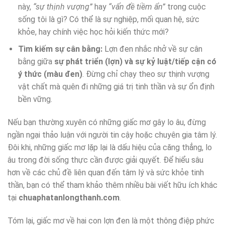
này,
“sự thịnh vượng”
hay
“vấn đề tiềm ẩn”
trong cuộc
sống tôi là gì? Có thể là sự nghiệp, mối quan hệ, sức
khỏe, hay chính việc học hỏi kiến thức mới?
Tìm kiếm sự cân bằng:
Lợn đen nhắc nhở về sự cân
bằng giữa
sự phát triển (lợn) và sự kỷ luật/tiếp cận có
ý thức (màu đen)
. Đừng chỉ chạy theo sự thịnh vượng
vật chất mà quên đi những giá trị tinh thần và sự ổn định
bền vững.
Nếu bạn thường xuyên có những giấc mơ gây lo âu, đừng
ngần ngại thảo luận với người tin cậy hoặc chuyên gia tâm lý.
Đôi khi, những giấc mơ lặp lại là dấu hiệu của căng thẳng, lo
âu trong đời sống thực cần được giải quyết. Để hiểu sâu
hơn về các chủ đề liên quan đến tâm lý và sức khỏe tinh
thần, bạn có thể tham khảo thêm nhiều bài viết hữu ích khác
tại
chuaphatanlongthanh.com
.
Tóm lại, giấc mơ về hai con lợn đen là một thông điệp phức