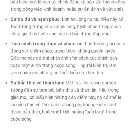
báo hiệu một khoản tài chính đáng kể sắp tới, thành công
trong công việc kinh doanh, hoặc sự ổn định về vật chất.
Sự no đủ và hạnh phúc:
Lợn ăn uống no nê, điều này có
thể tượng trưng cho sự hài lòng, hạnh phúc trong cuộc
sống gia đình hoặc nhu cầu cơ bản được đáp ứng.
Tính cách trung thực và chậm rãi:
Lợn thường bị coi là
động vật chậm chạp, trung thực, không quyến luyến.
Giấc mơ này có thể phản ánh tính cách của chính bạn
hoặc một ai đó trong cuộc sống – người kiên trì, làm
việc chăm chỉ nhưng có thể thiếu sự khéo léo.
Sự bẩn thỉu và tham lam:
Mặt trái, lợn cũng gợi liên
tưởng đến sự bừa bãi, bẩn thỉu và tham ăn. Nếu trong
giấc mơ, lợn biểu hiện những đặc điểm này, nó có thể là
lời cảnh báo về thói quen phung phí, không kiểm soát
được bản thân, hoặc một tình huống “bẩn bựa” trong
cuộc sống.