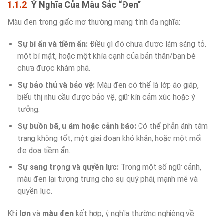
Ý Nghĩa Của Màu Sắc “Đen”
Màu đen trong giấc mơ thường mang tính đa nghĩa:
Sự bí ẩn và tiềm ẩn:
Điều gì đó chưa được làm sáng tỏ,
một bí mật, hoặc một khía cạnh của bản thân/bạn bè
chưa được khám phá.
Sự bảo thủ và bảo vệ:
Màu đen có thể là lớp áo giáp,
biểu thị nhu cầu được bảo vệ, giữ kín cảm xúc hoặc ý
tưởng.
Sự buồn bã, u ám hoặc cảnh báo:
Có thể phản ánh tâm
trạng không tốt, một giai đoạn khó khăn, hoặc một mối
đe dọa tiềm ẩn.
Sự sang trọng và quyền lực:
Trong một số ngữ cảnh,
màu đen lại tượng trưng cho sự quý phái, mạnh mẽ và
quyền lực.
Khi
lợn
và
màu đen
kết hợp, ý nghĩa thường nghiêng về