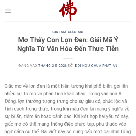
Bỏ
qua
nội
dung
GIẢI MÃ GIẤC MƠ
Mơ Thấy Con Lợn Đen: Giải Mã Ý
Nghĩa Từ Văn Hóa Đến Thực Tiễn
ĐĂNG VÀO
THÁNG 2 5, 2026
BỞI
ĐỘI NGŨ CHÙA PHẬT ÂN
Giấc mơ về lợn đen là một hiện tượng khá phổ biến, gợi lên
nhiều sự tò mò và phân tích khác nhau. Trong văn hóa Á
Đông, lợn thường tượng trưng cho sự giàu có, phúc lộc và
tính cách trung thực, trong khi màu đen lại mang ý nghĩa về
sự bí ẩn, tiềm ẩn hoặc cảnh báo. Khi kết hợp hai yếu tố này,
giấc mơ có thể mang thông điệp phức tạp, phụ thuộc vào
ngữ cảnh cụ thể. Bài viết này sẽ cung cấp một cái nhìn tổng