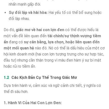
nhấn mạnh gấp đôi.
Sự đối lập và hài hòa:
Hai yếu tố có thể bổ sung hoặc
đối lập nhau.
Do đó,
giấc mơ về hai con lợn đen
có thể được hiểu là:
một vấn đề liên quan đến
tài chính/sự thịnh vượng tiềm
ẩn
đang có
sự cân bằng, lựa chọn, hoặc liên quan đến
một mối quan hệ
nào đó. Nó có thể là dấu hiệu của một cơ
hội kinh doanh mới (hai con lợn tượng trưng cho sự hợp tác,
đầu tư) nhưng cần thận trọng vì màu đen hàm ý sự bí mật
hoặc rủi ro tiềm ẩn.
Các Kịch Bản Cụ Thể Trong Giấc Mơ
Dựa trên hành vi, cảm xúc và ngữ cảnh chi tiết, ý nghĩa có
thể đi sâu hơn.
1. Hành Vi Của Hai Con Lợn Đen: