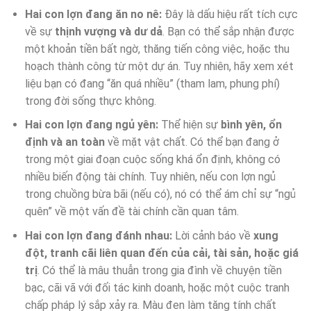
Hai con lợn đang ăn no nê:
Đây là dấu hiệu rất tích cực
về sự
thịnh vượng và dư dả
. Bạn có thể sắp nhận được
một khoản tiền bất ngờ, thăng tiến công việc, hoặc thu
hoạch thành công từ một dự án. Tuy nhiên, hãy xem xét
liệu bạn có đang “ăn quá nhiều” (tham lam, phung phí)
trong đời sống thực không.
Hai con lợn đang ngủ yên:
Thể hiện sự
bình yên, ổn
định và an toàn
về mặt vật chất. Có thể bạn đang ở
trong một giai đoạn cuộc sống khá ổn định, không có
nhiều biến động tài chính. Tuy nhiên, nếu con lợn ngủ
trong chuồng bừa bãi (nếu có), nó có thể ám chỉ sự “ngủ
quên” về một vấn đề tài chính cần quan tâm.
Hai con lợn đang đánh nhau:
Lời cảnh báo về
xung
đột, tranh cãi liên quan đến của cải, tài sản, hoặc giá
trị
. Có thể là mâu thuẫn trong gia đình về chuyện tiền
bạc, cãi vã với đối tác kinh doanh, hoặc một cuộc tranh
chấp pháp lý sắp xảy ra. Màu đen làm tăng tính chất