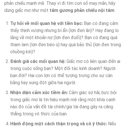
phản chiếu mạnh mẽ. Thay vì đi tìm con số may mắn, hãy
dùng giấc mơ như một
tấm gương phản chiếu nội tâm
:
Tự hỏi về mối quan hệ với tiền bạc:
Bạn có đang cảm
thấy thịnh vượng nhưng bí ẩn (lợn đen ăn)? Hay đang lo
lắng về một khoản nợ (lợn đen đuổi)? Bạn có đang quá
tham lam (lợn đen béo ú) hay quá bảo thủ (lợn đen trong
chuồng kín)?
Đánh giá các mối quan hệ:
Giấc mơ có liên quan đến ai
trong cuộc sống bạn? Một đối tác kinh doanh? Người
bạn đời? Hai con lợn có thể tượng trưng cho sự cân
bằng hay xung đột giữa hai người.
Nhận diện cảm xúc tiềm ẩn:
Cảm giác sợ hãi, bực bội
trong giấc mơ là tín hiệu mạnh mẽ rằng một khía cạnh
nào đó của vấn đề tài chính/gia tài đang gây ra căng
thẳng trong vô thức của bạn.
Hành động một cách thận trọng và có ý thức:
Nếu