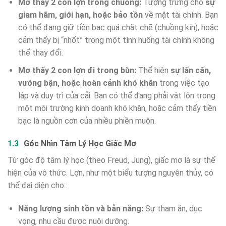
Mơ thấy 2 con lợn trong chuồng:
Tượng trưng cho
sự
giam hãm, giới hạn, hoặc bảo tồn
về mặt tài chính. Bạn
có thể đang giữ tiền bạc quá chặt chẽ (chuồng kín), hoặc
cảm thấy bị “nhốt” trong một tình huống tài chính không
thể thay đổi.
Mơ thấy 2 con lợn đi trong bùn:
Thể hiện
sự lấn cấn,
vướng bận, hoặc hoàn cảnh khó khăn
trong việc tạo
lập và duy trì của cải. Bạn có thể đang phải vật lộn trong
một môi trường kinh doanh khó khăn, hoặc cảm thấy tiền
bạc là nguồn cơn của nhiều phiền muộn.
Góc Nhìn Tâm Lý Học Giấc Mơ
Từ góc độ tâm lý học (theo Freud, Jung), giấc mơ là sự thể
hiện của vô thức. Lợn, như một biểu tượng nguyên thủy, có
thể đại diện cho:
Năng lượng sinh tồn và bản năng:
Sự tham ăn, dục
vọng, nhu cầu được nuôi dưỡng.