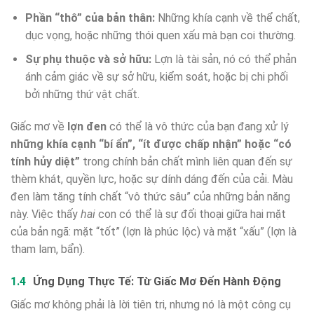
Phần “thô” của bản thân:
Những khía cạnh về thể chất,
dục vọng, hoặc những thói quen xấu mà bạn coi thường.
Sự phụ thuộc và sở hữu:
Lợn là tài sản, nó có thể phản
ánh cảm giác về sự sở hữu, kiểm soát, hoặc bị chi phối
bởi những thứ vật chất.
Giấc mơ về
lợn đen
có thể là vô thức của bạn đang xử lý
những khía cạnh “bí ẩn”, “ít được chấp nhận” hoặc “có
tính hủy diệt”
trong chính bản chất mình liên quan đến sự
thèm khát, quyền lực, hoặc sự dính dáng đến của cải. Màu
đen làm tăng tính chất “vô thức sâu” của những bản năng
này. Việc thấy
hai
con có thể là sự đối thoại giữa hai mặt
của bản ngã: mặt “tốt” (lợn là phúc lộc) và mặt “xấu” (lợn là
tham lam, bẩn).
Ứng Dụng Thực Tế: Từ Giấc Mơ Đến Hành Động
Giấc mơ không phải là lời tiên tri, nhưng nó là một công cụ