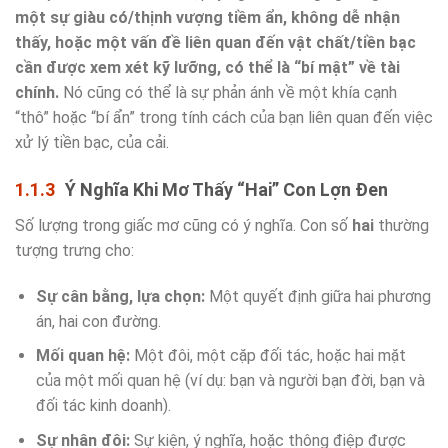
một sự giàu có/thịnh vượng tiềm ẩn, không dễ nhận
thấy, hoặc một vấn đề liên quan đến vật chất/tiền bạc
cần được xem xét kỹ lưỡng, có thể là “bí mật” về tài
chính.
Nó cũng có thể là sự phản ánh về một khía cạnh
“thô” hoặc “bí ẩn” trong tính cách của bạn liên quan đến việc
xử lý tiền bạc, của cải.
Ý Nghĩa Khi Mơ Thấy “Hai” Con Lợn Đen
Số lượng trong giấc mơ cũng có ý nghĩa. Con số
hai
thường
tượng trưng cho:
Sự cân bằng, lựa chọn:
Một quyết định giữa hai phương
án, hai con đường.
Mối quan hệ:
Một đôi, một cặp đối tác, hoặc hai mặt
của một mối quan hệ (ví dụ: bạn và người bạn đời, bạn và
đối tác kinh doanh).
Sự nhân đôi:
Sự kiện, ý nghĩa, hoặc thông điệp được