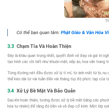
Th
Có thể bạn quan tâm:
Phật Giáo & Văn Hóa V
Chạm Tỉa Và Hoàn Thiện
Đây là khâu quan trọng nhất, quyết định vẻ đẹp và giá trị 
tạo hình các chi tiết như khuôn mặt, nếp áo, hoa văn trang t
Từng đường nét đều được xử lý tỉ mỉ, từ ánh mắt từ bi, nụ c
thể kéo dài từ vài tuần đến vài tháng tùy độ phức tạp của 
Xử Lý Bề Mặt Và Bảo Quản
Sau khi hoàn thiện, tượng được xử lý bề mặt bằng các phươn
hóa tự nhiên) để tăng độ bền và vẻ đẹp cổ kính. Một lớp s