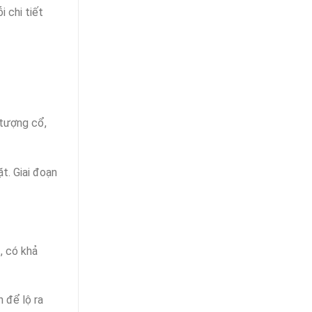
 chi tiết
tượng cổ,
t. Giai đoạn
, có khả
 để lộ ra