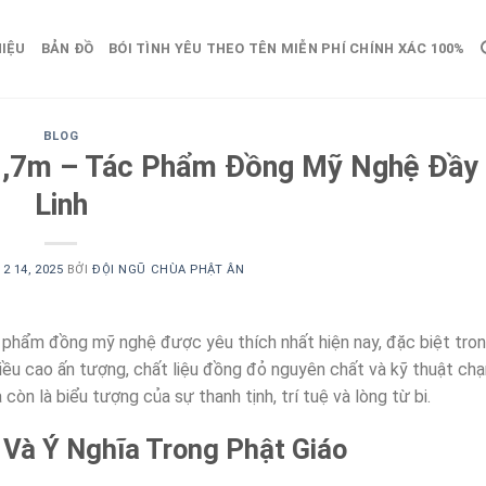
HIỆU
BẢN ĐỒ
BÓI TÌNH YÊU THEO TÊN MIỄN PHÍ CHÍNH XÁC 100%
BLOG
 1,7m – Tác Phẩm Đồng Mỹ Nghệ Đầy
Linh
2 14, 2025
BỞI
ĐỘI NGŨ CHÙA PHẬT ÂN
 phẩm đồng mỹ nghệ được yêu thích nhất hiện nay, đặc biệt tro
chiều cao ấn tượng, chất liệu đồng đỏ nguyên chất và kỹ thuật ch
òn là biểu tượng của sự thanh tịnh, trí tuệ và lòng từ bi.
 Và Ý Nghĩa Trong Phật Giáo