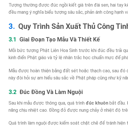
Tượng thường được đúc ngồi kiết già trên đài sen, hai tay k
đều mang ý nghĩa biểu tượng sâu sắc, phản ánh công hạnh và 
Quy Trình Sản Xuất Thủ Công Tin
Giai Đoạn Tạo Mẫu Và Thiết Kế
Mỗi bức tượng Phật Liên Hoa Sinh trước khi đúc đều trải qu
kinh điển Phật giáo và tỷ lệ nhân trắc học chuẩn mực để ph
Mẫu được hoàn thiện bằng đất sét hoặc thạch cao, sau đó đ
này đòi hỏi sự am hiểu sâu sắc về Phật pháp cũng như kỹ nă
Đúc Đồng Và Làm Nguội
Sau khi mẫu được thông qua, quá trình
đúc khuôn
bắt đầu. 
năng chịu nhiệt cao. Đồng đỏ được nung chảy ở nhiệt độ trê
Quá trình làm nguội được kiểm soát chặt chẽ để tránh hiện t