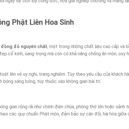
ỗi ngày sẽ tích lũy công đức, hóa giải nghiệp chướng và mang lại
ng Phật Liên Hoa Sinh
ừ
đồng đỏ nguyên chất
, một trong những chất liệu cao cấp và b
đẹp cổ kính, sang trọng mà còn có khả năng chống ăn mòn, oxy h
oát lên vẻ uy nghi, trang nghiêm. Tùy theo yêu cầu của khách h
 bóng sáng bóng, tùy thuộc vào không gian bài trí.
ông gian rộng rãi như chính điện chùa, phòng thờ lớn hoặc sảnh t
theo các quy chuẩn Phật môn, đảm bảo sự cân đối, hài hòa giữa 