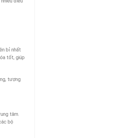
 nhiều điều
ền bỉ nhất
óa tốt, giúp
àng, tượng
rung tâm.
các bộ