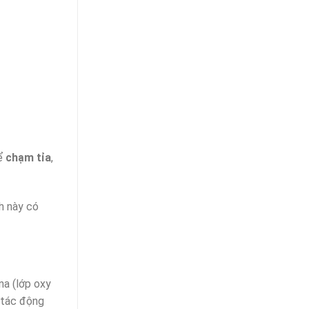
để
chạm tỉa
,
h này có
na (lớp oxy
 tác động