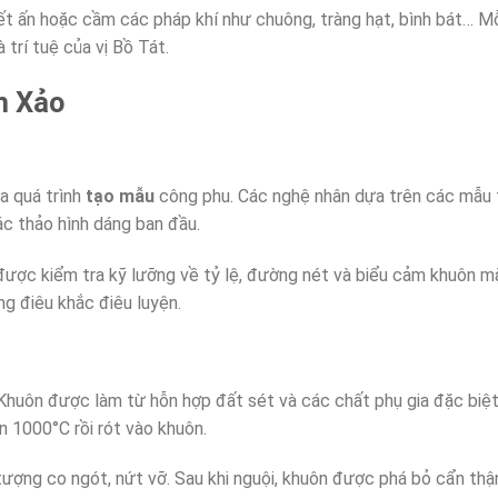
ết ấn hoặc cầm các pháp khí như chuông, tràng hạt, bình bát… Mỗi
trí tuệ của vị Bồ Tát.
h Xảo
a quá trình
tạo mẫu
công phu. Các nghệ nhân dựa trên các mẫu 
ác thảo hình dáng ban đầu.
ược kiểm tra kỹ lưỡng về tỷ lệ, đường nét và biểu cảm khuôn mặ
ng điêu khắc điêu luyện.
Khuôn được làm từ hỗn hợp đất sét và các chất phụ gia đặc biệt
n 1000°C rồi rót vào khuôn.
ượng co ngót, nứt vỡ. Sau khi nguội, khuôn được phá bỏ cẩn thận